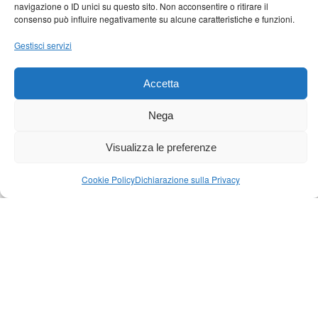
navigazione o ID unici su questo sito. Non acconsentire o ritirare il
consenso può influire negativamente su alcune caratteristiche e funzioni.
Gestisci servizi
Prenotazione Stabilimento balneare
Accetta
Gestiamo la prenotazione della tua postazione nei
migliori Lidi e Stabilimenti Balneari della città o
Nega
provincia senza maggiorazioni.
Prenota
Visualizza le preferenze
Cookie Policy
Dichiarazione sulla Privacy
OPZIONALE